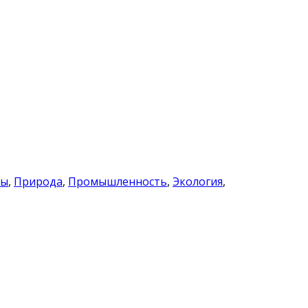
ны
,
Природа
,
Промышленность
,
Экология
,