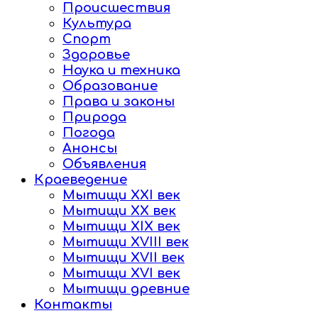
Происшествия
Культура
Спорт
Здоровье
Наука и техника
Образование
Права и законы
Природа
Погода
Анонсы
Объявления
Краеведение
Мытищи XXI век
Мытищи XX век
Мытищи XIX век
Мытищи XVIII век
Мытищи XVII век
Мытищи XVI век
Мытищи древние
Контакты