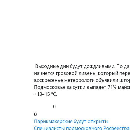
Выходные дни будут дождливыми. По данн
начнется грозовой ливень, который пере
воскресенье метеорологи объявили штор
Подмосковье за сутки выпадет 71% майск
+13–15 °С.
0
0
Парикмахерские будут открыты
Специалисты подмосковного Росреестра 3