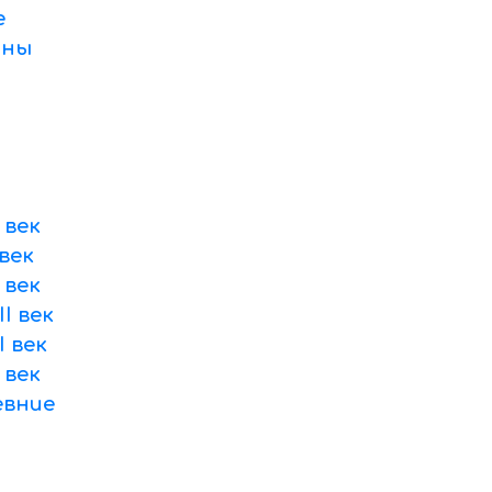
е
оны
 век
век
 век
I век
 век
 век
вние