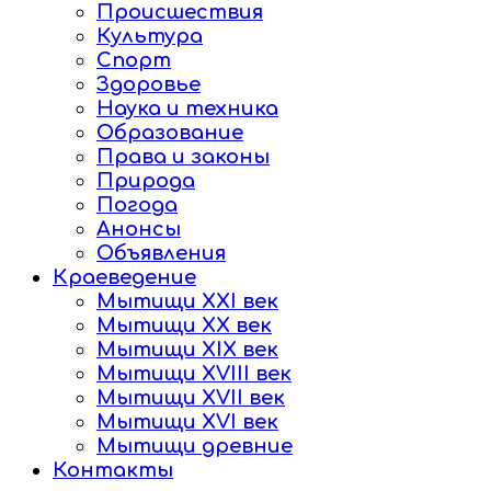
Происшествия
Культура
Спорт
Здоровье
Наука и техника
Образование
Права и законы
Природа
Погода
Анонсы
Объявления
Краеведение
Мытищи XXI век
Мытищи XX век
Мытищи XIX век
Мытищи XVIII век
Мытищи XVII век
Мытищи XVI век
Мытищи древние
Контакты