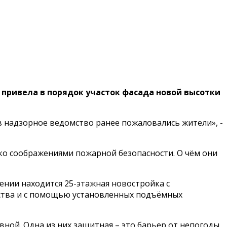
ривела в порядок участок фасада новой высотки
в надзорное ведомство ранее пожаловались жители», -
ко соображениями пожарной безопасности. О чём они
нии находится 25-этажная новостройка с
ства и с помощью установленных подъёмных
ой. Одна из них защитная – это барьер от непогоды