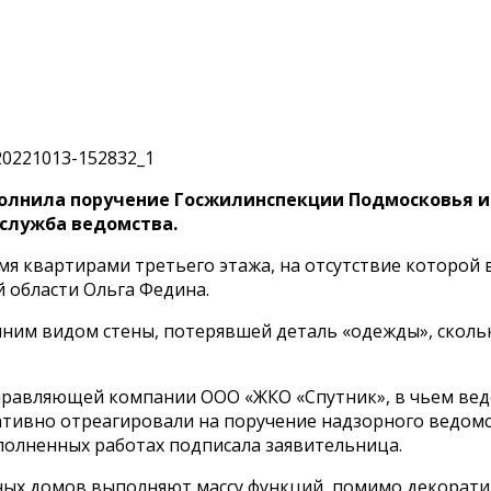
нила поручение Госжилинспекции Подмосковья и п
-служба ведомства.
я квартирами третьего этажа, на отсутствие которой 
 области Ольга Федина.
ним видом стены, потерявшей деталь «одежды», сколь
равляющей компании ООО «ЖКО «Спутник», в чьем веде
ативно отреагировали на поручение надзорного ведом
полненных работах подписала заявительница.
х домов выполняют массу функций, помимо декоративн