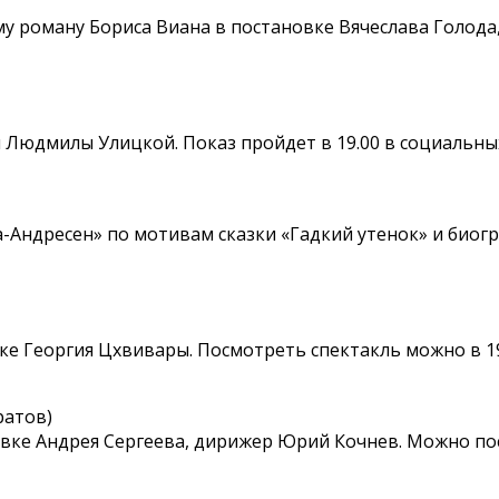
 роману Бориса Виана в постановке Вячеслава Голода,
юдмилы Улицкой. Показ пройдет в 19.00 в социальных с
Андресен» по мотивам сказки «Гадкий утенок» и биогра
е Георгия Цхвивары. Посмотреть спектакль можно в 19.
ратов)
вке Андрея Сергеева, дирижер Юрий Кочнев. Можно пос