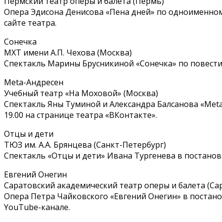
Пермский театр оперы и балета (Пермь)
Опера Эдисона Денисова «Пена дней» по одноименному
сайте театра.
Сонечка
МХТ имени А.П. Чехова (Москва)
Спектакль Марины Брусникиной «Сонечка» по повести Л
Meta-Андресен
Учебный театр «На Моховой» (Москва)
Спектакль Яны Туминой и Александра Балсанова «Meta-
19.00 на странице театра «ВКонтакте».
Отцы и дети
ТЮЗ им. А.А. Брянцева (Санкт-Петербург)
Спектакль «Отцы и дети» Ивана Тургенева в постановк
Евгений Онегин
Саратовский академический театр оперы и балета (Са
Опера Петра Чайковского «Евгений Онегин» в постано
YouTube-канале.