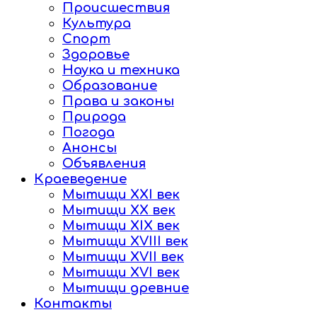
Происшествия
Культура
Спорт
Здоровье
Наука и техника
Образование
Права и законы
Природа
Погода
Анонсы
Объявления
Краеведение
Мытищи XXI век
Мытищи XX век
Мытищи XIX век
Мытищи XVIII век
Мытищи XVII век
Мытищи XVI век
Мытищи древние
Контакты