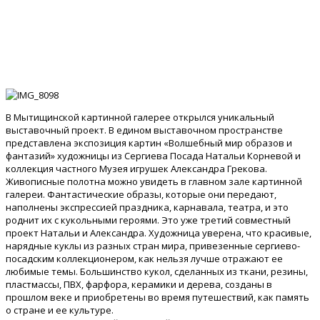
В Мытищинской картинной галерее открылся уникальный
выставочный проект. В едином выставочном пространстве
представлена экспозиция картин «Волшебный мир образов и
фантазий» художницы из Сергиева Посада Натальи Корневой и
коллекция частного Музея игрушек Александра Грекова.
Живописные полотна можно увидеть в главном зале картинной
галереи. Фантастические образы, которые они передают,
наполнены экспрессией праздника, карнавала, театра, и это
роднит их с кукольными героями. Это уже третий совместный
проект Натальи и Александра. Художница уверена, что красивые,
нарядные куклы из разных стран мира, привезенные сергиево-
посадским коллекционером, как нельзя лучше отражают ее
любимые темы. Большинство кукол, сделанных из ткани, резины,
пластмассы, ПВХ, фарфора, керамики и дерева, созданы в
прошлом веке и приобретены во время путешествий, как память
о стране и ее культуре.