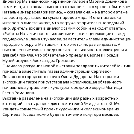
Директор Мытищинской картинной галереи Марина Домникова
отметила, что каждая выставка в галерее – это яркое событие. «У
Натальи интересная живопись, – сказала она, – на втором этаже
галереи представлены куклы народов мира. И они настолько
интересно вместе живут, что погружают зрителя в неведомый
мир. Зритель входит в диалог с самим собой и находит ответы».
«Работы Натальи настолько живые и яркие, цепляющие взгляд, –
подчеркнула Елена Стукалова, заместитель главы администрации
городского округа Мытищи, – что хочется их разглядывать. А
выставленные куклы представляют только часть коллекции, и я
для себя поняла, что обязательно приеду в Сергиев Посад в
Музей игрушек Александра Грекова».
С началом рождения новой выставки поздравить жителей Мытищ
приехала заместитель главы администрации Сергиево-
Посадского городского округа Ольга Дударева. На открытии
экспозиции также присутствовала исполняющая обязанности
начальника управления культуры городского округа Мытищи
Елена Романова.
Выставка разделена на экспозиции для разных возрастных
категорий – есть раздел для посетителей 5+ и для гостей 16+.
Увидеть совместный проект художника и коллекционера из
Сергиева Посада можно будет в течение полутора месяцев.