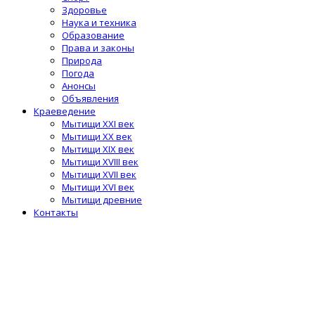
Здоровье
Наука и техника
Образование
Права и законы
Природа
Погода
Анонсы
Объявления
Краеведение
Мытищи XXI век
Мытищи XX век
Мытищи XIX век
Мытищи XVIII век
Мытищи XVII век
Мытищи XVI век
Мытищи древние
Контакты