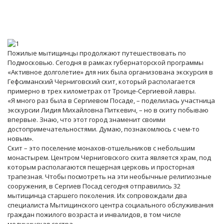
Пожилые мытищинцы продолжают путешествовать по
Подмосковью. Сегодня в рамках губернаторской программы
«Активное долголетие» для них была организована экскурсия в
Гефсиманский Черниговский скит, который располагается
примерно в трех километрах от Троице-Сергиевой лавры.
«Я много раз была в Сергиевом Посаде, – поделилась участница
экскурсии Лидия Михайловна Питкевич, – но в скиту побываю
впервые. Знаю, что этот город знаменит своими
достопримечательностями. Думаю, познакомлюсь с чем-то
новым».
Скит – это поселение монахов-отшельников с небольшим
монастырем. Центром Черниговского скита является храм, под
которым располагаются пещерная церковь и просторная
трапезная. Чтобы посмотреть на эти необычные религиозные
сооружения, в Сергиев Посад сегодня отправились 32
мытищинца старшего поколения. Их сопровождали два
специалиста Мытищинского центра социального обслуживания
граждан пожилого возраста и инвалидов, в том числе