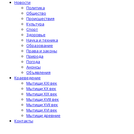
Новости
Политика
Общество
Происшествия
Культура
Спорт
Здоровье
Наука и техника
Образование
Права и законы
Природа
Погода
Анонсы
Объявления
Краеведение
Мытищи XXI век
Мытищи XX век
Мытищи XIX век
Мытищи XVIII век
Мытищи XVII век
Мытищи XVI век
Мытищи древние
Контакты