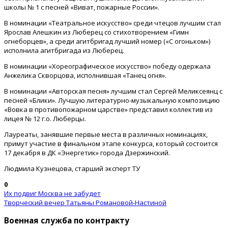
школы № 1 с песней «Виват, пожарные России».
В номинации «Театральное искусство» среди чтецов лучшим стал
Ярослав Алешкин из Люберец со стихотворением «Гимн
огнеборцев», а среди агитбригад лучший номер («С огоньком»)
исполнила агитбригада из Люберец.
В номинации «Хореографическое искусство» победу одержала
Анжелика Скворцова, исполнившая «Танец огня».
В номинации «Авторская песня» лучшим стал Сергей Меликсеянц с
песней «Блики». Лучшую литературно-музыкальную композицию
«Вовка в противопожарном царстве» представил коллектив из
лицея № 12 г.о. Люберцы.
Лауреаты, занявшие первые места в различных номинациях,
примут участие в финальном этапе конкурса, который состоится
17 декабря в ДК «Энергетик» города Дзержинский.
Людмила Кузнецова, старший эксперт ТУ
0
Их подвиг Москва не забудет
Творческий вечер Татьяны Романовой-Настиной
Военная служба по контракту