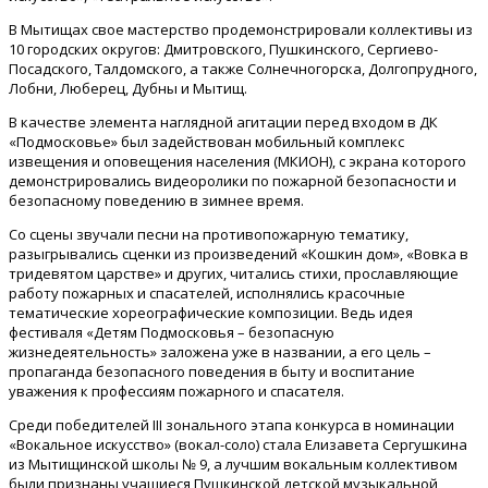
В Мытищах свое мастерство продемонстрировали коллективы из
10 городских округов: Дмитровского, Пушкинского, Сергиево-
Посадского, Талдомского, а также Солнечногорска, Долгопрудного,
Лобни, Люберец, Дубны и Мытищ.
В качестве элемента наглядной агитации перед входом в ДК
«Подмосковье» был задействован мобильный комплекс
извещения и оповещения населения (МКИОН), с экрана которого
демонстрировались видеоролики по пожарной безопасности и
безопасному поведению в зимнее время.
Со сцены звучали песни на противопожарную тематику,
разыгрывались сценки из произведений «Кошкин дом», «Вовка в
тридевятом царстве» и других, читались стихи, прославляющие
работу пожарных и спасателей, исполнялись красочные
тематические хореографические композиции. Ведь идея
фестиваля «Детям Подмосковья – безопасную
жизнедеятельность» заложена уже в названии, а его цель –
пропаганда безопасного поведения в быту и воспитание
уважения к профессиям пожарного и спасателя.
Среди победителей III зонального этапа конкурса в номинации
«Вокальное искусство» (вокал-соло) стала Елизавета Сергушкина
из Мытищинской школы № 9, а лучшим вокальным коллективом
были признаны учащиеся Пушкинской детской музыкальной