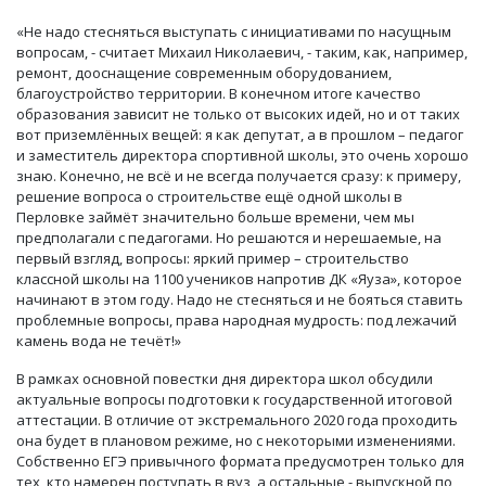
«Не надо стесняться выступать с инициативами по насущным
вопросам, - считает Михаил Николаевич, - таким, как, например,
ремонт, дооснащение современным оборудованием,
благоустройство территории. В конечном итоге качество
образования зависит не только от высоких идей, но и от таких
вот приземлённых вещей: я как депутат, а в прошлом – педагог
и заместитель директора спортивной школы, это очень хорошо
знаю. Конечно, не всё и не всегда получается сразу: к примеру,
решение вопроса о строительстве ещё одной школы в
Перловке займёт значительно больше времени, чем мы
предполагали с педагогами. Но решаются и нерешаемые, на
первый взгляд, вопросы: яркий пример – строительство
классной школы на 1100 учеников напротив ДК «Яуза», которое
начинают в этом году. Надо не стесняться и не бояться ставить
проблемные вопросы, права народная мудрость: под лежачий
камень вода не течёт!»
В рамках основной повестки дня директора школ обсудили
актуальные вопросы подготовки к государственной итоговой
аттестации. В отличие от экстремального 2020 года проходить
она будет в плановом режиме, но с некоторыми изменениями.
Собственно ЕГЭ привычного формата предусмотрен только для
тех, кто намерен поступать в вуз, а остальные - выпускной по