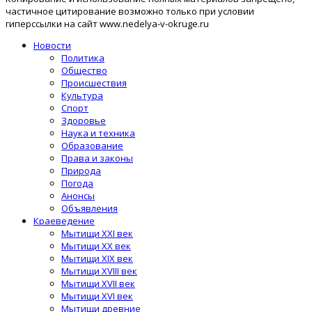
частичное цитирование возможно только при условии
гиперссылки на сайт www.nedelya-v-okruge.ru
Новости
Политика
Общество
Происшествия
Культура
Спорт
Здоровье
Наука и техника
Образование
Права и законы
Природа
Погода
Анонсы
Объявления
Краеведение
Мытищи XXI век
Мытищи XX век
Мытищи XIX век
Мытищи XVIII век
Мытищи XVII век
Мытищи XVI век
Мытищи древние