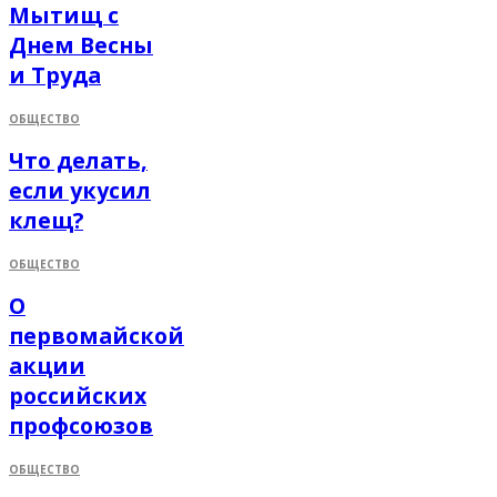
Мытищ с
Днем Весны
и Труда
ОБЩЕСТВО
Что делать,
если укусил
клещ?
ОБЩЕСТВО
О
первомайской
акции
российских
профсоюзов
ОБЩЕСТВО