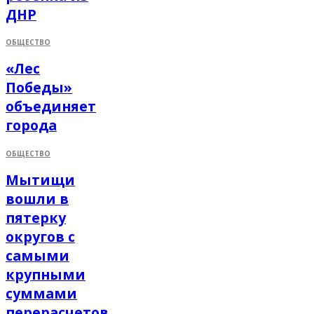
ДНР
ОБЩЕСТВО
«Лес
Победы»
объединяет
города
ОБЩЕСТВО
Мытищи
вошли в
пятерку
округов с
самыми
крупными
суммами
перерасчетов