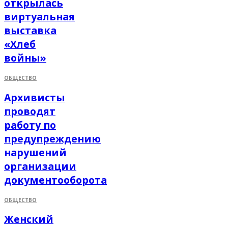
открылась
виртуальная
выставка
«Хлеб
войны»
ОБЩЕСТВО
Архивисты
проводят
работу по
предупреждению
нарушений
организации
документооборота
ОБЩЕСТВО
Женский