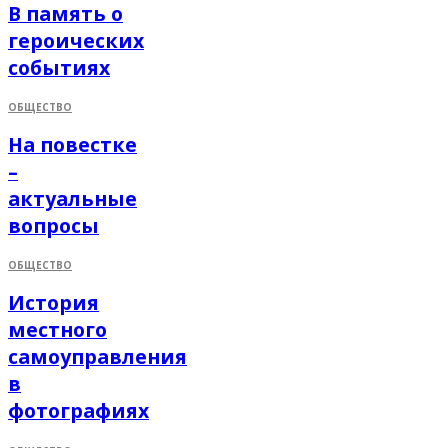
В память о
героических
событиях
ОБЩЕСТВО
На повестке
–
актуальные
вопросы
ОБЩЕСТВО
История
местного
самоуправления
в
фотографиях