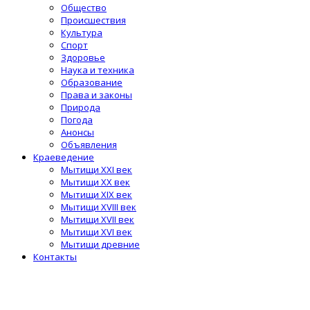
Общество
Происшествия
Культура
Спорт
Здоровье
Наука и техника
Образование
Права и законы
Природа
Погода
Анонсы
Объявления
Краеведение
Мытищи XXI век
Мытищи XX век
Мытищи XIX век
Мытищи XVIII век
Мытищи XVII век
Мытищи XVI век
Мытищи древние
Контакты