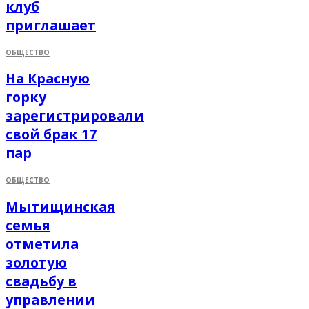
клуб
приглашает
ОБЩЕСТВО
На Красную
горку
зарегистрировали
свой брак 17
пар
ОБЩЕСТВО
Мытищинская
семья
отметила
золотую
свадьбу в
управлении