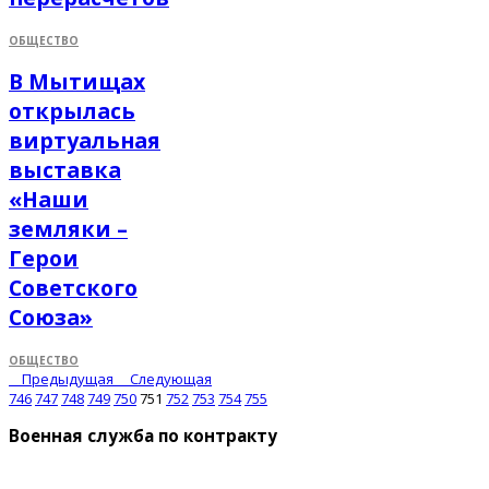
ОБЩЕСТВО
В Мытищах
открылась
виртуальная
выставка
«Наши
земляки –
Герои
Советского
Союза»
ОБЩЕСТВО
Предыдущая
Следующая
746
747
748
749
750
751
752
753
754
755
Военная служба по контракту