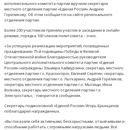
исполнительного комитета партии вручили секретарю
местного отделения партии «Единая Россия» Андрею
Гореликову. Об этом сообщается на сайте регионального
отделения партии.
Более 200 участников приняли участие в заседании в онлайн
режиме, порядка 100 членов политсовета – очно.
«За успешную реализацию мероприятий, посвященных
празднованию 75-й годовщины Победы в Великой
Отечественной войне Благодарностью руководителя
Центрального исполнительного комитета партии «Единая
Россия» награждены Эльмира Хаймурзина, секретарь местного
отделения партии г.о. Красногорск, Евгений Серёгин, секретарь
местного отделения партии г.о. Лыткарино, Андрей Гореликов,
секретарь местного отделения партии г.о. Мытищи, Инна
Волкова, секретарь местного отделения партии г.о.
Электросталь», - говорится в сообщении.
Секретарь подмосковной «Единой России» Игорь Брынцалов
поблагодарил награжденных.
«Вы показали себя активными, бескорыстными, отзывчивыми и
способными работать с огромными нагрузками людьми. Все