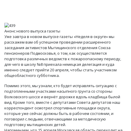
Анонс нового выпуска газеты
Уже завтра в новом выпуске газеты «Неделя в округе» мы
расскажем вам об успешном проведении расширенного
заседания активистов Мытищинского отделения Союза
пенсионеров Подмосковья, о том, как осуществляется
подготовка различных ведомств к пожароопасному периоду,
для чего в школу №8 приехала немецкая делегация и куда
именно следует прийти 20 апреля, чтобы стать участником
общеобластного субботника.
Помимо этого, мы узнали, кто будет исправлять ситуацию с
подтопленными участками насыпного грунта со стороны
Волковского шоссе и вернёт дорожке вдоль кладбища былой
вид. Кроме того, вместе с депутатами Совета депутатов наш
корреспондент осмотрел спортивные площадки округа,
которые уже сейчас должны быть в рабочем состоянии, и
поговорил с людьми, отвечающими за методическую
подготовку мытищинских детей.
Напоминаем, что 15 апреля Московская область переходит на