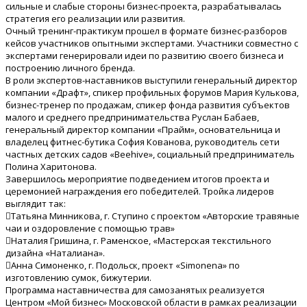
сильные и слабые стороны бизнес-проекта, разрабатывалась
стратегия его реализации или развития.
Очный тренинг-практикум прошел в формате бизнес-разборов
кейсов участников опытными экспертами. Участники совместно с
экспертами генерировали идеи по развитию своего бизнеса и
построению личного бренда.
В роли экспертов-наставников выступили генеральный директор
компании «Драфт», спикер профильных форумов Мария Кулькова,
бизнес-тренер по продажам, спикер фонда развития субъектов
малого и среднего предпринимательства Руслан Бабаев,
генеральный директор компании «Прайм», основательница и
владелец фитнес-бутика София Кованова, руководитель сети
частных детских садов «Beehive», социальный предприниматель
Полина Харитонова.
Завершилось мероприятие подведением итогов проекта и
церемонией награждения его победителей. Тройка лидеров
выглядит так:
Татьяна Минникова, г. Ступино с проектом «Авторские травяные
чаи и оздоровление с помощью трав»
Наталия Гришина, г. Раменское, «Мастерская текстильного
дизайна «Наталиана».
Анна Симоненко, г. Подольск, проект «Simonena» по
изготовлению сумок, бижутерии.
Программа наставничества для самозанятых реализуется
Центром «Мой бизнес» Московской области в рамках реализации