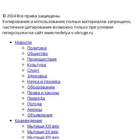
© 2024 Все права защищены.
Копирование и использование полных материалов запрещено,
частичное цитирование возможно только при условии
гиперссылки на сайт www.nedelya-v-okruge.ru
Новости
Политика
Общество
Происшествия
Культура
Спорт
Здоровье
Наука и техника
Образование
Права и законы
Природа
Погода
Анонсы
Объявления
Краеведение
Мытищи XXI век
Мытищи XX век
Мытищи XIX век