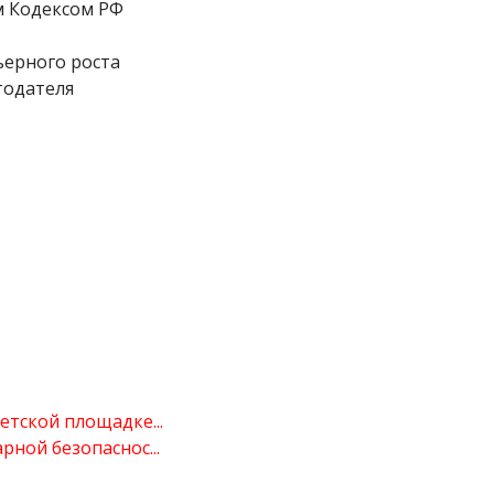
м Кодексом РФ
ьерного роста
тодателя
тской площадке...
ной безопаснос...