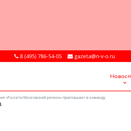
8 (495) 786-54-05
gazeta@n-v-o.ru
Новос
ия «Россети Московский регион» приглашает в команду