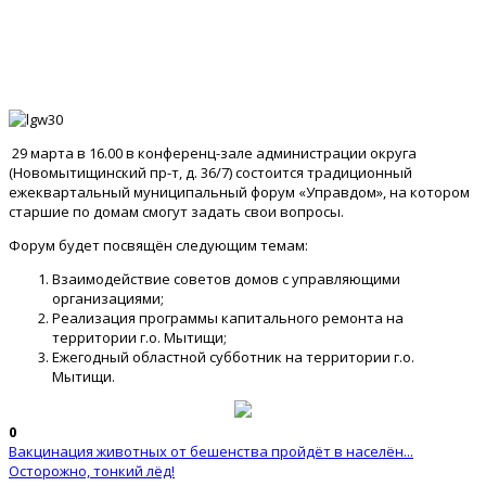
29 марта в 16.00 в конференц-зале администрации округа
(Новомытищинский пр-т, д. 36/7) состоится традиционный
ежеквартальный муниципальный форум «Управдом», на котором
старшие по домам смогут задать свои вопросы.
Форум будет посвящён следующим темам:
Взаимодействие советов домов с управляющими
организациями;
Реализация программы капитального ремонта на
территории г.о. Мытищи;
Ежегодный областной субботник на территории г.о.
Мытищи.
0
Вакцинация животных от бешенства пройдёт в населён...
Осторожно, тонкий лёд!