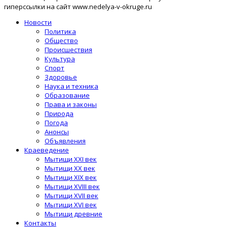
гиперссылки на сайт www.nedelya-v-okruge.ru
Новости
Политика
Общество
Происшествия
Культура
Спорт
Здоровье
Наука и техника
Образование
Права и законы
Природа
Погода
Анонсы
Объявления
Краеведение
Мытищи XXI век
Мытищи XX век
Мытищи XIX век
Мытищи XVIII век
Мытищи XVII век
Мытищи XVI век
Мытищи древние
Контакты