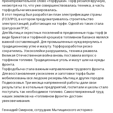
пренебрежительное слово «торфушки». Торф резался вручную,
несмотря на то, что уже совершенствовалась техника, а часть
торфодобычи механизировалась.
В этот период был разработан план электрификации страны
(ГОЭЛРО), в котором предусматривалось строительство
электростанций, работающих на торфе. Одной из таких стала
Шатурская ГРЭС.
Для Мытищ и окрестных поселений в предвоенные годы торф (в
виде брикетов и торфяной крошки) в топливном балансе являлся
важной составляющей. Для промышленных нужд вернулись к
традиционному углю и мазуту. Торфоразработки резко
сократились. Узкоколейки разрушились, техника ржавела.
Великая Отечественная война вновь поставила вопрос о
торфяном топливе. Традиционные уголь и мазут шли на нужды
фронта.
Торфодобыча стала важным направлением трудового фронта.
Для восстановления узкоколеек и заготовки торфа были
мобилизованы все людские резервы Мытищ и других городов
Подмосковья. Три месяца напряженной работы дали свои
результаты: в котельные предприятий, госпитали и школы стало
поступать так необходимое топливо. Самоотверженный труд
наших земляков на «топливном фронте» достоин
увековечивания.
Геннадий Смирнов, сотрудник Мытищинского историко-