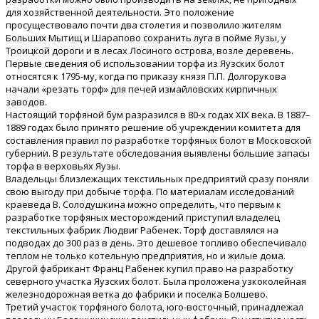
для хозяйственной деятельности. Это положение
просуществовало почти два столетия и позволило жителям
Больших Мытищ и Шарапово сохранить луга в пойме Яузы, у
Троицкой дороги и в лесах Лосиного острова, возле деревень.
Первые сведения об использовании торфа из Яузских болот
относятся к 1795-му, когда по приказу князя П.П. Долгорукова
начали «резать торф» для печей измайловских кирпичных
заводов.
Настоящий торфяной бум разразился в 80-х годах XIX века. В 1887–
1889 годах было принято решение об учреждении комитета для
составления правил по разработке торфяных болот в Московской
губернии. В результате обследования выявлены большие запасы
торфа в верховьях Яузы.
Владельцы близлежащих текстильных предприятий сразу поняли
свою выгоду при добыче торфа. По материалам исследований
краеведа В. Солодушкина можно определить, что первым к
разработке торфяных месторождений приступил владелец
текстильных фабрик Людвиг Рабенек. Торф доставлялся на
подводах до 300 раз в день. Это дешевое топливо обеспечивало
теплом не только котельную предприятия, но и жилые дома.
Другой фабрикант Франц Рабенек купил право на разработку
северного участка Яузских болот. Была проложена узкоколейная
железнодорожная ветка до фабрики и поселка Болшево.
Третий участок торфяного болота, юго-восточный, принадлежал