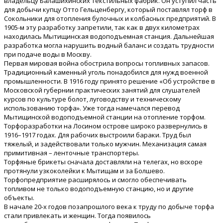
владельцу Балашихинских текстильных фабрик. Он уступил часть
для добычи купцу Отто Гельценбергу, который поставлял торф в
Сокольники для отопления булочных и колбасных предприятий. В
1905-м эту разработку запретили, так как в двух километрах
находилась Мытищинская водоподъемная станция. Дальнейшая
разработка могла нарушить водный баланс и создать трудности
при подаче воды в Москву.
Первая мировая война обострила вопросы топливных запасов.
Традиционный каменный уголь понадобился для нужд военной
промышленности. В 1916 году принято решение «Об устройстве в
Московской губернии практических занятий для слушателей
курсов по культуре болот, луговодству и техническому
использованию торфа». Уже тогда намечался перевод
Мытищинской водоподъемной станции на отопление торфом.
Торфоразработки на Лосином острове широко развернулись в
1916–1917 годах. Для рабочих выстроили бараки. Труд был
тяжелый, и задействовали только мужчин. Механизация самая
примитивная – ленточные транспортеры.
Торфяные брикеты сначала доставляли на телегах, но вскоре
протянули узкоколейки к Мытищам и за Болшево.
Торфопредприятие расширялось и смогло обеспечивать
топливом не только водоподъемную станцию, но и другие
объекты.
В начале 20-х годов позапрошлого века к труду по добыче торфа
стали привлекать и женщин. Тогда появилось