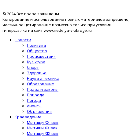
© 2024 Все права защищены.
Копирование и использование полных материалов запрещено,
частичное цитирование возможно только при условии
гиперссылки на сайт www.nedelya-v-okruge.ru
Новости
Политика
Общество
Происшествия
Культура
Спорт
Здоровье
Наука и техника
Образование
Права и законы
Природа
Погода
Анонсы
Объявления
Краеведение
Мытищи XXI век
Мытищи XX век
Мытищи XIX век