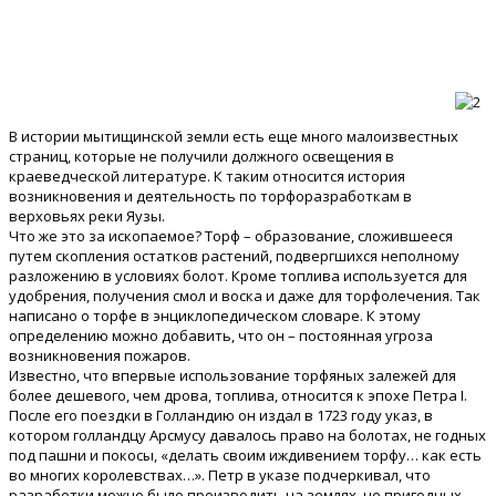
В истории мытищинской земли есть еще много малоизвестных
страниц, которые не получили должного освещения в
краеведческой литературе. К таким относится история
возникновения и деятельность по торфоразработкам в
верховьях реки Яузы.
Что же это за ископаемое? Торф – образование, сложившееся
путем скопления остатков растений, подвергшихся неполному
разложению в условиях болот. Кроме топлива используется для
удобрения, получения смол и воска и даже для торфолечения. Так
написано о торфе в энциклопедическом словаре. К этому
определению можно добавить, что он – постоянная угроза
возникновения пожаров.
Известно, что впервые использование торфяных залежей для
более дешевого, чем дрова, топлива, относится к эпохе Петра I.
После его поездки в Голландию он издал в 1723 году указ, в
котором голландцу Арсмусу давалось право на болотах, не годных
под пашни и покосы, «делать своим иждивением торфу… как есть
во многих королевствах…». Петр в указе подчеркивал, что
разработки можно было производить на землях, не пригодных