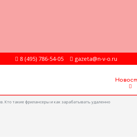
8 (495) 786-54-05
gazeta@n-v-o.ru
Новос
. Кто такие фрилансеры и как зарабатывать удаленно