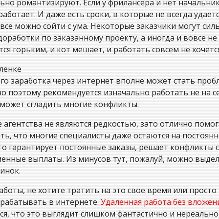
ьно романтизируют. Если у фрилансера и нет начальник
работает. И даже есть сроки, в которые не всегда удает
овсе можно сойти с ума. Некоторые заказчики могут сил
оработки по заказанному проекту, а иногда и вовсе не
ся горьким, и кот мешает, и работать совсем не хочется
аленке
ого заработка через интернет вполне может стать про
о поэтому рекомендуется изначально работать не на с
оможет сгладить многие конфликты.
е агентства не являются редкостью, зато отлично помо
ть, что многие специалисты даже остаются на постоян
 то гарантирует постоянные заказы, решает конфликты с
енные выплаты. Из минусов тут, пожалуй, можно выде
инок.
аботы, не хотите тратить на это свое время или просто
арабатывать в интернете.
Удаленная работа без вложен
тся, что это выглядит слишком фантастично и нереально