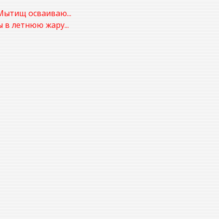
Мытищ осваиваю...
в летнюю жару...