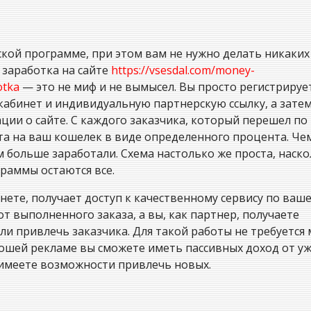
ской программе, при этом вам не нужно делать никаких
 заработка на сайте
https://vsesdal.com/money-
otka
— это не миф и не вымысел. Вы просто регистрируе
 кабинет и индивидуальную партнерскую ссылку, а зате
ии о сайте. С каждого заказчика, который перешел по
ата на ваш кошелек в виде определенного процента. Че
 больше заработали. Схема настолько же проста, наск
граммы остаются все.
ете, получает доступ к качественному сервису по ваш
т выполненного заказа, а вы, как партнер, получаете
ли привлечь заказчика. Для такой работы не требуется
рошей рекламе вы сможете иметь пассивных доход от у
 имеете возможности привлечь новых.