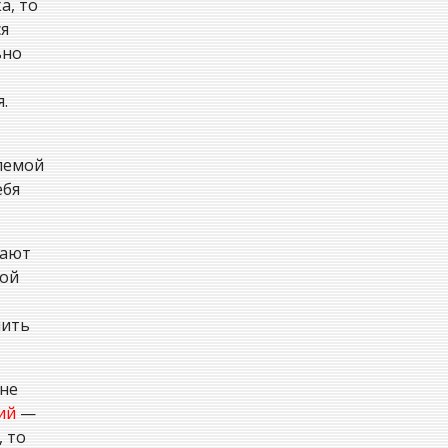
а, то
ся
ьно
.
блемой
ебя
гают
ной
лить
 не
ий
—
, то