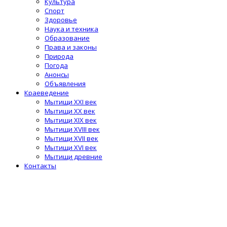
Культура
Спорт
Здоровье
Наука и техника
Образование
Права и законы
Природа
Погода
Анонсы
Объявления
Краеведение
Мытищи XXI век
Мытищи XX век
Мытищи XIX век
Мытищи XVIII век
Мытищи XVII век
Мытищи XVI век
Мытищи древние
Контакты