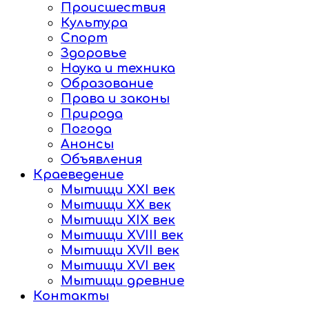
Происшествия
Культура
Спорт
Здоровье
Наука и техника
Образование
Права и законы
Природа
Погода
Анонсы
Объявления
Краеведение
Мытищи XXI век
Мытищи XX век
Мытищи XIX век
Мытищи XVIII век
Мытищи XVII век
Мытищи XVI век
Мытищи древние
Контакты