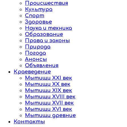
Происшествия
Культура
Спорт
Здоровье
Наука и техника
Образование
Права и законы
Природа
Погода
Анонсы
Объявления
Краеведение
Мытищи XXI век
Мытищи XX век
Мытищи XIX век
Мытищи XVIII век
Мытищи XVII век
Мытищи XVI век
Мытищи древние
Контакты