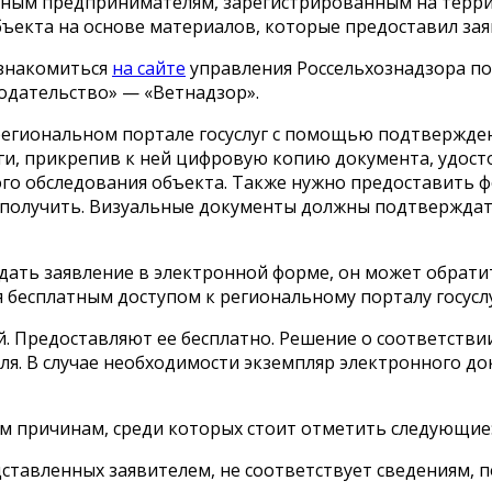
ьным предпринимателям, зарегистрированным на терр
ъекта на основе материалов, которые предоставил зая
ознакомиться
на сайте
управления Россельхознадзора по 
дательство» — «Ветнадзор».
 региональном портале госуслуг с помощью подтвержде
уги, прикрепив к ней цифровую копию документа, удос
го обследования объекта. Также нужно предоставить ф
ся получить. Визуальные документы должны подтвержд
одать заявление в электронной форме, он может обрат
 бесплатным доступом к региональному порталу госуслу
й. Предоставляют ее бесплатно. Решение о соответств
еля. В случае необходимости экземпляр электронного 
им причинам, среди которых стоит отметить следующие
дставленных заявителем, не соответствует сведениям,