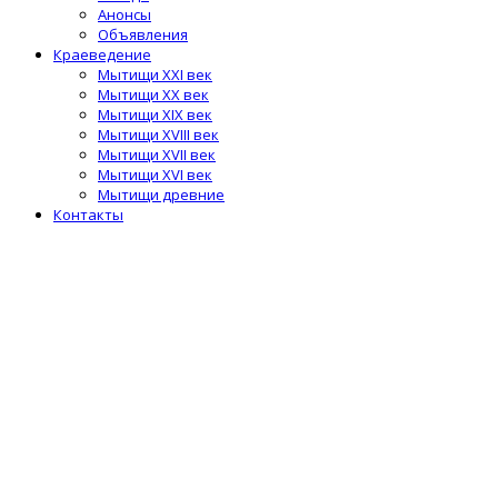
Анонсы
Объявления
Краеведение
Мытищи XXI век
Мытищи XX век
Мытищи XIX век
Мытищи XVIII век
Мытищи XVII век
Мытищи XVI век
Мытищи древние
Контакты