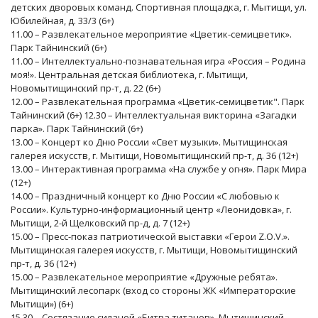
детских дворовых команд. Спортивная площадка, г. Мытищи, ул.
Юбилейная, д. 33/3 (6+)
11.00 – Развлекательное мероприятие «Цветик-семицветик».
Парк Тайнинский (6+)
11.00 – Интеллектуально-познавательная игра «Россия – Родина
моя!». Центральная детская библиотека, г. Мытищи,
Новомытищинский пр-т, д. 22 (6+)
12.00 – Развлекательная программа «Цветик-семицветик". Парк
Тайнинский (6+) 12.30 – Интеллектуальная викторина «Загадки
парка». Парк Тайнинский (6+)
13.00 – Концерт ко Дню России «Свет музыки». Мытищинская
галерея искусств, г. Мытищи, Новомытищинский пр-т, д. 36 (12+)
13.00 – Интерактивная программа «На службе у огня». Парк Мира
(12+)
14.00 – Праздничный концерт ко Дню России «С любовью к
России». Культурно-информационный центр «Леонидовка», г.
Мытищи, 2-й Щелковский пр-д, д. 7 (12+)
15.00 – Пресс-показ патриотической выставки «Герои Z.O.V.».
Мытищинская галерея искусств, г. Мытищи, Новомытищинский
пр-т, д. 36 (12+)
15.00 – Развлекательное мероприятие «Дружные ребята».
Мытищинский лесопарк (вход со стороны ЖК «Императорские
Мытищи») (6+)
15.30 – Состязание силачей «Битва титанов». Мытищинский