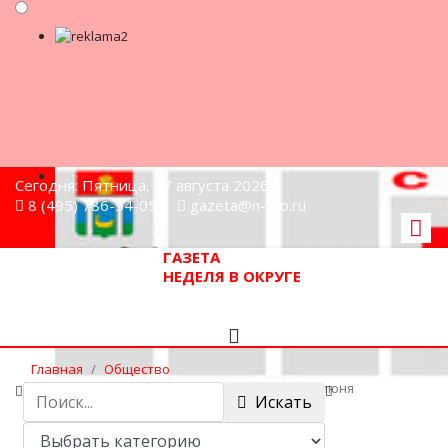
Сегодня: Пятница, 07 августа 2026
8 (495) 786-54-05
gazeta@n-v-o.ru
ГАЗЕТА
НЕДЕЛЯ В ОКРУГЕ
Главная
Общество
Мероприятия в нашем округе сегодня, 11 июня
Искать