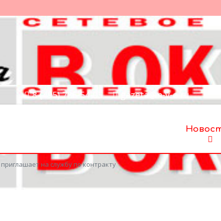
8 (495) 786-54-05
gazeta@n-v-o.ru
Новос
приглашает на службу по контракту