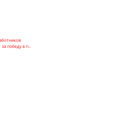
аботников
а победу в п...