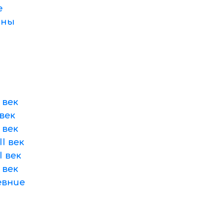
е
оны
 век
век
 век
I век
 век
 век
вние