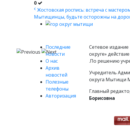
0
Жостовская роспись: встреча с мастером 
Мытищинцы, будьте осторожны на дорог
Последние
Сетевое издание 
новости
округе» действие
О нас
.По решению учр
Архив
Учредитель Адми
новостей
округа Мытищи М
Полезные
телефоны
Главный редакто
Авторизация
Борисовна