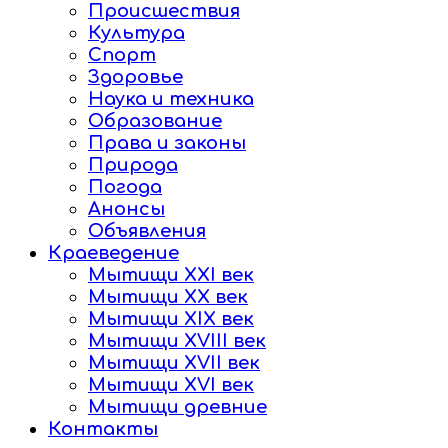
Происшествия
Культура
Спорт
Здоровье
Наука и техника
Образование
Права и законы
Природа
Погода
Анонсы
Объявления
Краеведение
Мытищи XXI век
Мытищи XX век
Мытищи XIX век
Мытищи XVIII век
Мытищи XVII век
Мытищи XVI век
Мытищи древние
Контакты