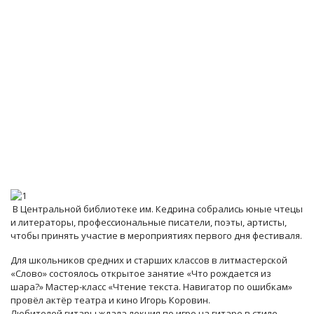
В Центральной библиотеке им. Кедрина собрались юные чтецы
и литераторы, профессиональные писатели, поэты, артисты,
чтобы принять участие в мероприятиях первого дня фестиваля.
Для школьников средних и старших классов в литмастерской
«Слово» состоялось открытое занятие «Что рождается из
шара?» Мастер-класс «Чтение текста. Навигатор по ошибкам»
провёл актёр театра и кино Игорь Коровин.
Любителей гитары ждала лекция по игре на гитаре в стиле