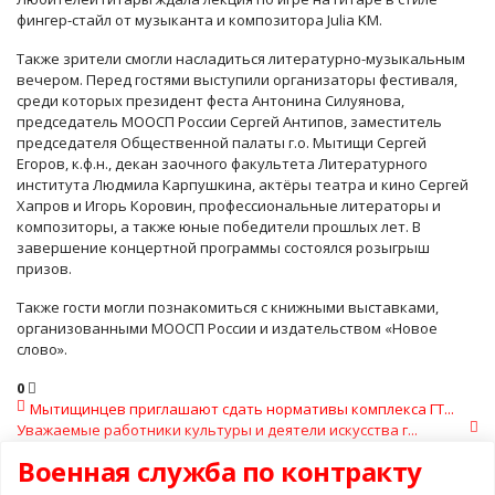
фингер-стайл от музыканта и композитора Julia KM.
Также зрители смогли насладиться литературно-музыкальным
вечером. Перед гостями выступили организаторы фестиваля,
среди которых президент феста Антонина Силуянова,
председатель МООСП России Сергей Антипов, заместитель
председателя Общественной палаты г.о. Мытищи Сергей
Егоров, к.ф.н., декан заочного факультета Литературного
института Людмила Карпушкина, актёры театра и кино Сергей
Хапров и Игорь Коровин, профессиональные литераторы и
композиторы, а также юные победители прошлых лет. В
завершение концертной программы состоялся розыгрыш
призов.
Также гости могли познакомиться с книжными выставками,
организованными МООСП России и издательством «Новое
слово».
0
Мытищинцев приглашают сдать нормативы комплекса ГТ...
Уважаемые работники культуры и деятели искусства г...
Военная служба по контракту