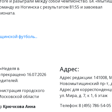
 итоге и разыграли между собой чемпионство. БК «Мытищ
оманду из Ногинска с результатом 81:55 и завоевал
ионата.
инской футболь...
Адрес:
«Неделя в
 прекращено 16.07.2026
Адрес редакции: 141008, М
едителей.
Новомытищинский пр-т, д
Адрес для корреспонденци
нистрация городского
ул. Мира, д. 7, к 1, 6 этаж
осковской области
Телефон: 8 (495) 786-54-05
р
Крючкова Анна