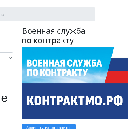
на
Военная служба
по контракту
ые
Архив выпусков газеты