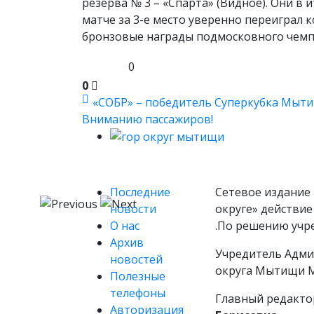
резерва № 3 – «Спарта» (Видное). Они в
матче за 3-е место уверенно переиграл к
бронзовые награды подмосковного чемп
0
0
«СОБР» – победитель Суперкубка Мытищ
Вниманию пассажиров!
Последние
Сетевое издание 
новости
округе» действие
О нас
.По решению учр
Архив
Учредитель Адми
новостей
округа Мытищи М
Полезные
телефоны
Главный редакто
Авторизация