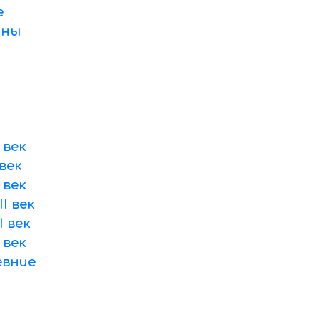
е
оны
 век
век
 век
I век
 век
 век
вние