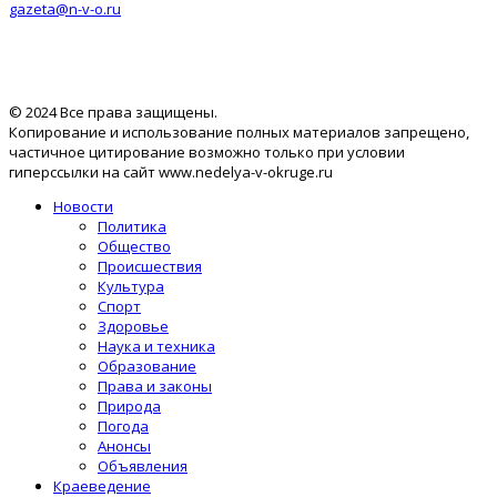
gazeta@n-v-o.ru
© 2024 Все права защищены.
Копирование и использование полных материалов запрещено,
частичное цитирование возможно только при условии
гиперссылки на сайт www.nedelya-v-okruge.ru
Новости
Политика
Общество
Происшествия
Культура
Спорт
Здоровье
Наука и техника
Образование
Права и законы
Природа
Погода
Анонсы
Объявления
Краеведение