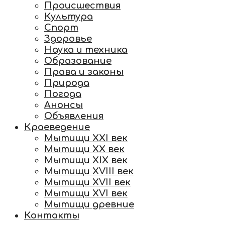
Происшествия
Культура
Спорт
Здоровье
Наука и техника
Образование
Права и законы
Природа
Погода
Анонсы
Объявления
Краеведение
Мытищи XXI век
Мытищи XX век
Мытищи XIX век
Мытищи XVIII век
Мытищи XVII век
Мытищи XVI век
Мытищи древние
Контакты