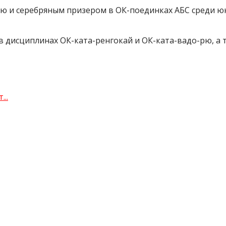
ю и серебряным призером в ОК-поединках АБС среди юн
дисциплинах ОК-ката-ренгокай и ОК-ката-вадо-рю, а т
..