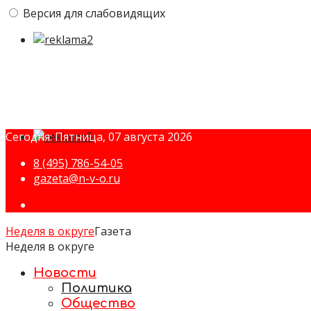
Версия для слабовидящих
Сегодня: Пятница, 07 августа 2026
8 (495) 786-54-05
gazeta@n-v-o.ru
Неделя в округе
Газета
Неделя в округе
Новости
Политика
Общество