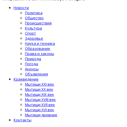
Новости
Политика
Общество
Происшествия
Культура
Спорт
Здоровье
Наука и техника
Образование
Права и законы
Природа
Погода
Анонсы
Объявления
Краеведение
Мытищи XXI век
Мытищи XX век
Мытищи XIX век
Мытищи XVIII век
Мытищи XVII век
Мытищи XVI век
Мытищи древние
Контакты