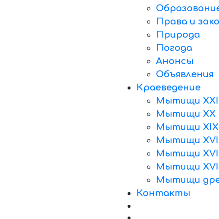
Образовани
Права и зак
Природа
Погода
Анонсы
Объявления
Краеведение
Мытищи XXI
Мытищи XX 
Мытищи XIX
Мытищи XVII
Мытищи XVII
Мытищи XVI
Мытищи дре
Контакты