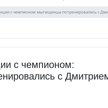
анции с чемпионом: мытищинцы потренировались с Д
ии с чемпионом:
нировались с Дмитрие