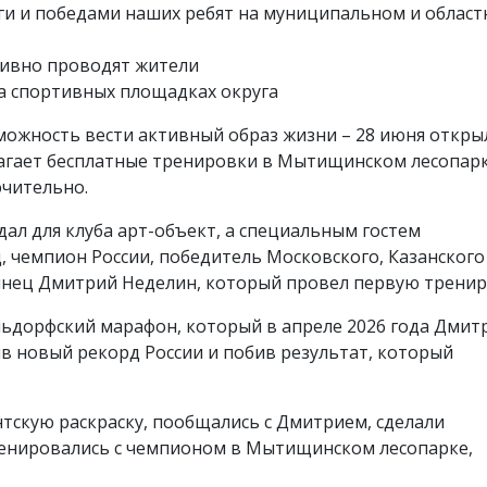
и и победами наших ребят на муниципальном и облас
ивно проводят жители
а спортивных площадках округа
можность вести активный образ жизни – 28 июня откры
лагает бесплатные тренировки в Мытищинском лесопар
ючительно.
ал для клуба арт-объект, а специальным гостем
 чемпион России, победитель Московского, Казанского
нец Дмитрий Неделин, который провел первую тренир
ьдорфский марафон, который в апреле 2026 года Дмит
вив новый рекорд России и побив результат, который
тскую раскраску, пообщались с Дмитрием, сделали
ренировались с чемпионом в Мытищинском лесопарке,