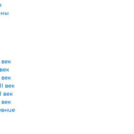
е
оны
 век
век
 век
I век
 век
 век
вние