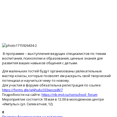
В программе – выступления ведущих специалистов по темам
воспитания, психологии и образования, ценные знания для
развития ваших навыков общения с детьми.
Для маленьких гостей будут организованы увлекательные
мастер-классы, которые позволят им раскрыть свой творческий
потенциал и научиться чему-то новому.
Для участия в форуме обязательна регистрация по ссылке:
https://forms.gle/qAJhubz333wozp8V7
Подробности на сайте:
https://nb-myt.ru/nonschool_forum
Мероприятие состоится 18 мая в 12.00 в молодежном центре
«Импульс» (ул. Силикатная, 12).
0
Правила безопасности на ж/д путях