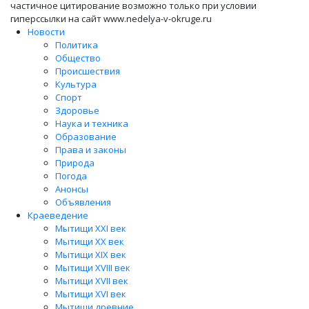
частичное цитирование возможно только при условии
гиперссылки на сайт www.nedelya-v-okruge.ru
Новости
Политика
Общество
Происшествия
Культура
Спорт
Здоровье
Наука и техника
Образование
Права и законы
Природа
Погода
Анонсы
Объявления
Краеведение
Мытищи XXI век
Мытищи XX век
Мытищи XIX век
Мытищи XVIII век
Мытищи XVII век
Мытищи XVI век
Мытищи древние