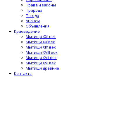
Права и законы
Природа
Погода
Анонсы
Объявления
Краеведение
Мытищи XXI век
Мытищи XX век
Мытищи XIX век
Мытищи XVIII век
Мытищи XVII век
Мытищи XVI век
Мытищи древние
Контакты