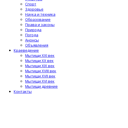
Спорт
Здоровье
Наука и техника
Образование
Права и законы
Природа
Погода
Анонсы
Объявления
Краеведение
Мытищи XXI век
Мытищи XX век
Мытищи XIX век
Мытищи XVIII век
Мытищи XVII век
Мытищи XVI век
Мытищи древние
Контакты