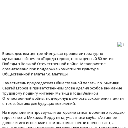
В молодежном центре «Импульс» прошел литературно-
музыкальный вечер «Города-герои», посвященный 80-летию
Победы в Великой Отечественной войне. Мероприятие
организовано при поддержке комиссии по культуре
Общественной палаты г.о. Мытищи.
Заместитель председателя Общественной палаты г.о. Мытищи
Сергей Егоров в приветственном слове уделил особое внимание
трудовому подвигу жителей Мытищ в годы Великой
Отечественной войны, подчеркнув важность сохранения памяти
о тех событиях для будущих поколений.
На мероприятии прозвучали авторские стихотворения о городах-
героях поэта Михаила Бердутина, участники клуба «Активное
долголетие» исполнили всем знакомые песни военных лет, а
юные мытищинцы представили свои музыкальные и театральные