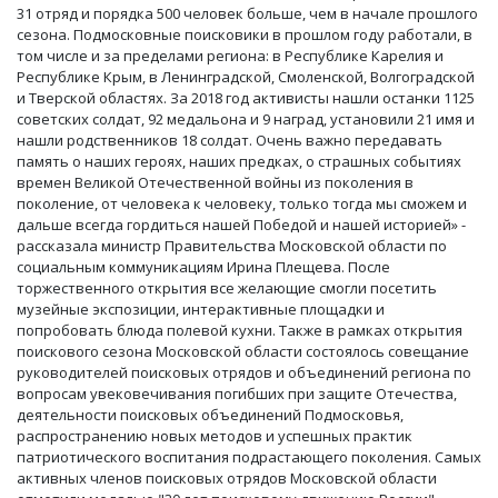
31 отряд и порядка 500 человек больше, чем в начале прошлого
сезона. Подмосковные поисковики в прошлом году работали, в
том числе и за пределами региона: в Республике Карелия и
Республике Крым, в Ленинградской, Смоленской, Волгоградской
и Тверской областях. За 2018 год активисты нашли останки 1125
советских солдат, 92 медальона и 9 наград, установили 21 имя и
нашли родственников 18 солдат. Очень важно передавать
память о наших героях, наших предках, о страшных событиях
времен Великой Отечественной войны из поколения в
поколение, от человека к человеку, только тогда мы сможем и
дальше всегда гордиться нашей Победой и нашей историей» -
рассказала министр Правительства Московской области по
социальным коммуникациям Ирина Плещева. После
торжественного открытия все желающие смогли посетить
музейные экспозиции, интерактивные площадки и
попробовать блюда полевой кухни. Также в рамках открытия
поискового сезона Московской области состоялось совещание
руководителей поисковых отрядов и объединений региона по
вопросам увековечивания погибших при защите Отечества,
деятельности поисковых объединений Подмосковья,
распространению новых методов и успешных практик
патриотического воспитания подрастающего поколения. Самых
активных членов поисковых отрядов Московской области