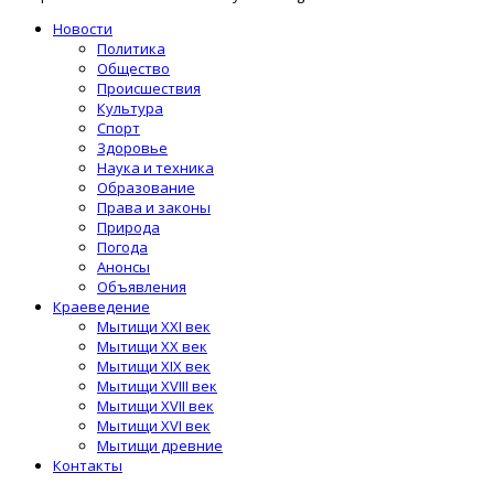
Новости
Политика
Общество
Происшествия
Культура
Спорт
Здоровье
Наука и техника
Образование
Права и законы
Природа
Погода
Анонсы
Объявления
Краеведение
Мытищи XXI век
Мытищи XX век
Мытищи XIX век
Мытищи XVIII век
Мытищи XVII век
Мытищи XVI век
Мытищи древние
Контакты