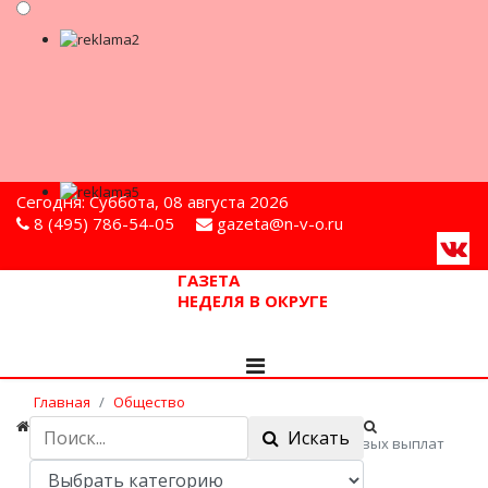
Сегодня: Суббота, 08 августа 2026
8 (495) 786-54-05
gazeta@n-v-o.ru
ГАЗЕТА
НЕДЕЛЯ В ОКРУГЕ
Главная
Общество
Полиция задержала участников группы,
Искать
инсценировавшей ДТП для получения страховых выплат
МВД России