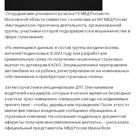
Сотрудниками уголовного розыска ГУ МВД России по
Московской области совместно с коллегами из МУ МВД России
«Мытищинское» пресечена деятельность организованной
группы, участники которой подозреваются в мошенничестве в
сфере страхования.
«По имеющимся данным, в состав группы входили восемь
жителей Подмосковья. В 2023 году они разработали
криминальную схему по получению незаконных страховых
выплат по договорам КАСКО. Злоумышленники переправляли
автомобили из-за рубежа, регистрировали их на номинальных
собственников и приобретали страховые полисы.
Затем соучастники инсценировали ДТП. Они нанимали
водителей-каскадеров, которые в ночное время на безлюдных
участках трасс намеренно совершали наезды на недвижимые
препятствия – столбы, деревья или ограждения. После этого от
имени фиктивных владельцев сообщники обращались в
страховые компании. На основании поддельных документов
аферисты получали многомиллионные выплаты», – рассказала
официальный представитель МВД России Ирина Волк.