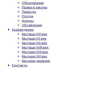
Образование
Права и законы
Природа
Погода
Анонсы
Объявления
Краеведение
Мытищи XXI век
Мытищи XX век
Мытищи XIX век
Мытищи XVIII век
Мытищи XVII век
Мытищи XVI век
Мытищи древние
Контакты