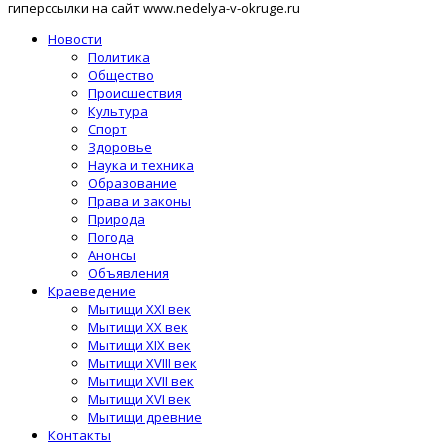
гиперссылки на сайт www.nedelya-v-okruge.ru
Новости
Политика
Общество
Происшествия
Культура
Спорт
Здоровье
Наука и техника
Образование
Права и законы
Природа
Погода
Анонсы
Объявления
Краеведение
Мытищи XXI век
Мытищи XX век
Мытищи XIX век
Мытищи XVIII век
Мытищи XVII век
Мытищи XVI век
Мытищи древние
Контакты