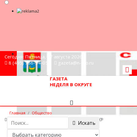
Сегодня: Пятница, 07 августа 2026
8 (495) 786-54-05
gazeta@n-v-o.ru
ГАЗЕТА
НЕДЕЛЯ В ОКРУГЕ
Главная
Общество
Реконструкция трех ж/д станций началась в
Искать
Подмосковье