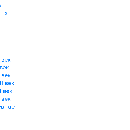
е
оны
 век
век
 век
I век
 век
 век
вние