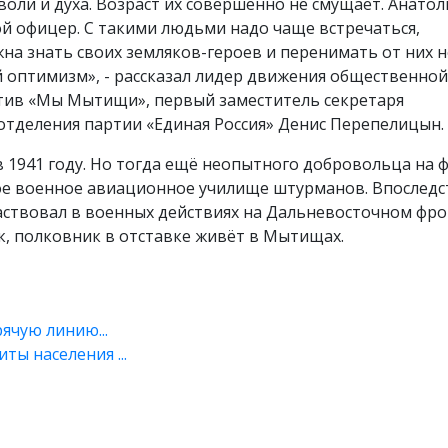
оли и духа. Возраст их совершенно не смущает. Анатол
ой офицер. С такими людьми надо чаще встречаться,
на знать своих земляков-героев и перенимать от них н
 оптимизм», - рассказал лидер движения общественной
ив «Мы Мытищи», первый заместитель секретаря
отделения партии «Единая Россия» Денис Перепелицын.
 1941 году. Но тогда ещё неопытного добровольца на 
ское военное авиационное училище штурманов. Впослед
аствовал в военных действиях на Дальневосточном фро
к, полковник в отставке живёт в Мытищах.
рячую линию...
ы населения ...