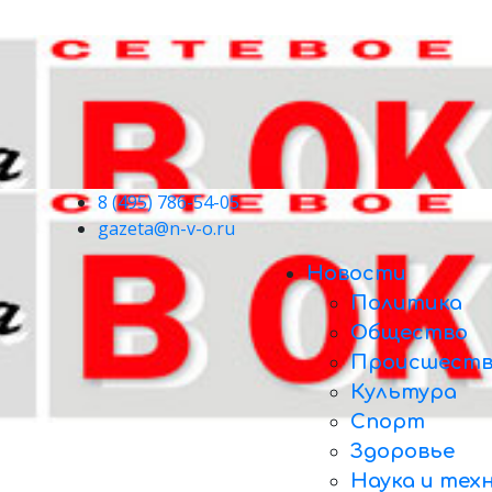
8 (495) 786-54-05
gazeta@n-v-o.ru
Новости
Политика
Общество
Происшеств
Культура
Спорт
Здоровье
Наука и тех