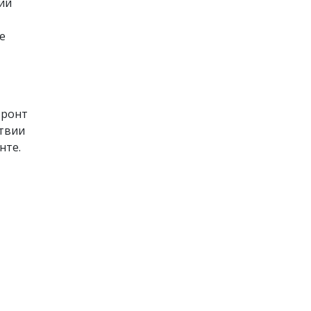
ий
е
фронт
ствии
нте.