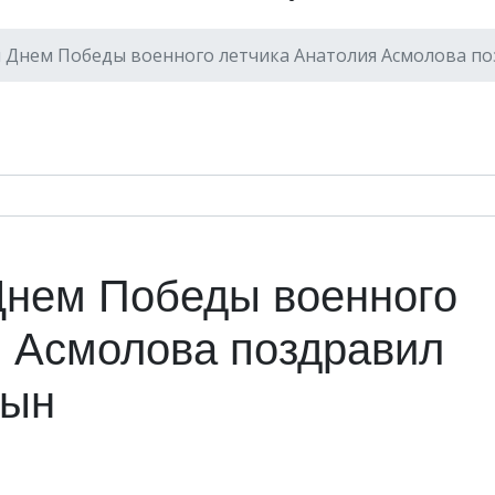
 Днем Победы военного летчика Анатолия Асмолова п
нем Победы военного
я Асмолова поздравил
цын