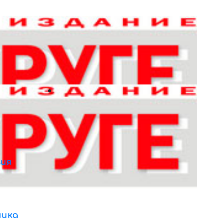
ия
ника