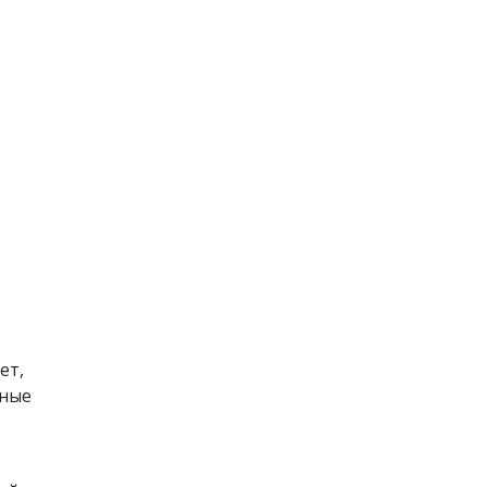
ет,
нные