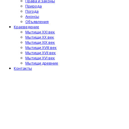
Права и законы
Природа
Погода
Анонсы
Объявления
Краеведение
Мытищи XXI век
Мытищи XX век
Мытищи XIX век
Мытищи XVIII век
Мытищи XVII век
Мытищи XVI век
Мытищи древние
Контакты