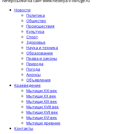
гиперссылки на сайт www.nedelya-v-okruge.ru
Новости
Политика
Общество
Происшествия
Культура
Спорт
Здоровье
Наука и техника
Образование
Права и законы
Природа
Погода
Анонсы
Объявления
Краеведение
Мытищи XXI век
Мытищи XX век
Мытищи XIX век
Мытищи XVIII век
Мытищи XVII век
Мытищи XVI век
Мытищи древние
Контакты