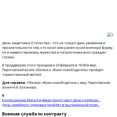
День защитника Отечества – это не только дань уважения и
признательности тем, кто носит или ранее носил военную форму,
но и символ героизма, мужества и патриотизма всех граждан
страны.
В преддверии этого праздника 20 февраля в 16.00 в мкр.
Пироговский возле обелиска «Воин-освободитель» пройдёт
торжественный митинг.
Для справки.
Обелиск «Воин-освободитель», мкр. Пироговский,
аллея Н.И. Боханова.
0
Коллекционер Инна Кауфман представит свою коллекци...
День семейного здоровья пройдет в мытищинской поли...
Военная служба по контракту