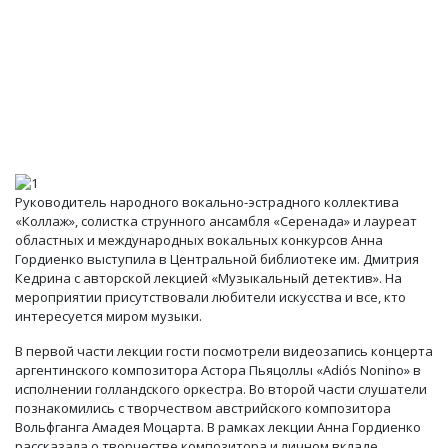
Руководитель народного вокально-эстрадного коллектива
«Коллаж», солистка струнного ансамбля «Серенада» и лауреат
областных и международных вокальных конкурсов Анна
Гордиенко выступила в Центральной библиотеке им. Дмитрия
Кедрина с авторской лекцией «Музыкальный детектив». На
мероприятии присутствовали любители искусства и все, кто
интересуется миром музыки.
В первой части лекции гости посмотрели видеозапись концерта
аргентинского композитора Астора Пьяцоллы «Adiós Nonino» в
исполнении голландского оркестра. Во второй части слушатели
познакомились с творчеством австрийского композитора
Вольфганга Амадея Моцарта. В рамках лекции Анна Гордиенко
рассказала о творчестве композитора и личном вкладе