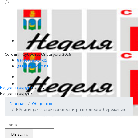
Сегодня: Суббота, 08 августа 2026
8 (495) 786-54-05
gazeta@n-v-o.ru
Неделя в округе
Газета
Неделя в округе
Главная
Общество
В Мытищах состоится квест‑игра по энергосбережению
Искать