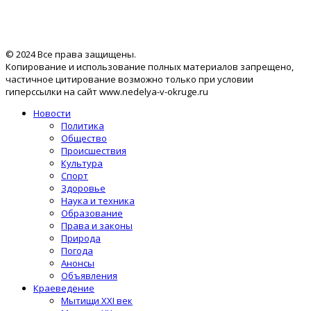
© 2024 Все права защищены.
Копирование и использование полных материалов запрещено,
частичное цитирование возможно только при условии
гиперссылки на сайт www.nedelya-v-okruge.ru
Новости
Политика
Общество
Происшествия
Культура
Спорт
Здоровье
Наука и техника
Образование
Права и законы
Природа
Погода
Анонсы
Объявления
Краеведение
Мытищи XXI век