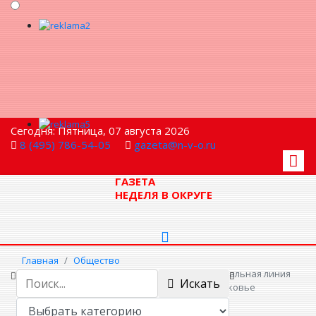
Сегодня: Пятница, 07 августа 2026
8 (495) 786-54-05
gazeta@n-v-o.ru
ГАЗЕТА
НЕДЕЛЯ В ОКРУГЕ
Главная
Общество
Вниманию мытищинцев: единая многоканальная линия
Искать
заработала на судебных участках в Подмосковье