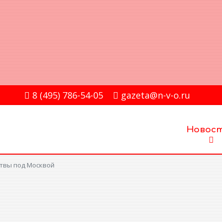
8 (495) 786-54-05
gazeta@n-v-o.ru
Новос
твы под Москвой