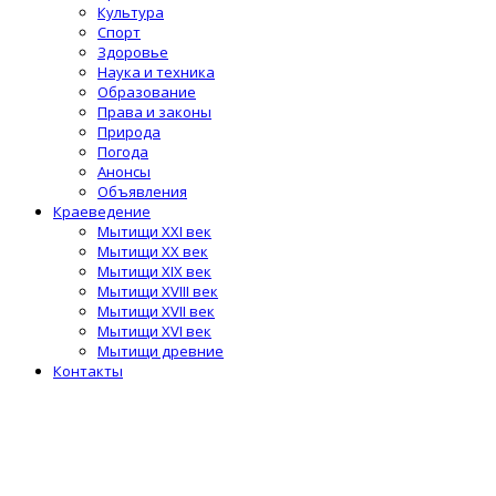
Культура
Спорт
Здоровье
Наука и техника
Образование
Права и законы
Природа
Погода
Анонсы
Объявления
Краеведение
Мытищи XXI век
Мытищи XX век
Мытищи XIX век
Мытищи XVIII век
Мытищи XVII век
Мытищи XVI век
Мытищи древние
Контакты